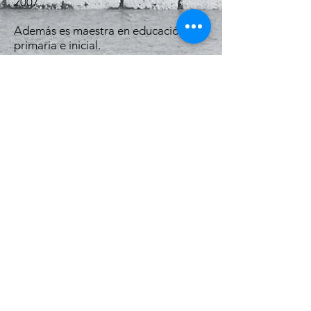
2007.
Además es maestra en educación
primaria e inicial.
Hace seis años es bailarina en una
comparsa denominada La Facala.