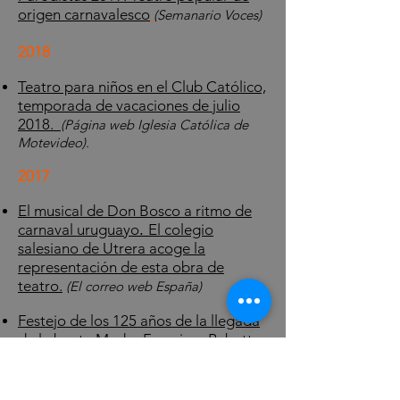
origen carnavalesco
​
(Semanario Voces)
2018
Teatro para niños en el Club Católico,
temporada de vacaciones de julio
2018.
(Página web Iglesia Católica de
Motevideo).
2017
El musical de Don Bosco a ritmo de
carnaval uruguayo
El colegio
.
salesiano de Utrera acoge la
representación de esta obra de
teatro.
(El correo web España)
Festejo de los 125 años de la llegada
de la beata Madre Francisca Rubatto
a Uruguay y presentación de la obra
teatral “Nuevos Horizontes”.
(ICM
noticias)