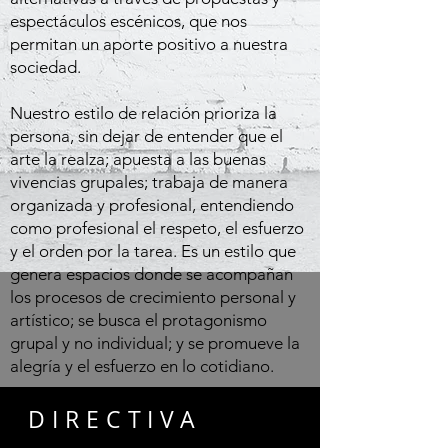
espectáculos escénicos, que nos
permitan un aporte positivo a nuestra
sociedad.
Nuestro estilo de relación prioriza la
persona, sin dejar de entender que el
arte la realza; apuesta a las buenas
vivencias grupales; trabaja de manera
organizada y profesional, entendiendo
como profesional el respeto, el esfuerzo
y el orden por la tarea. Es un estilo que
genera espacios donde se acompañan
los procesos de crecimiento personal y
artístico; se busca el protagonismo
grupal y no individual; y se promueve la
alegría y el esfuerzo en lo cotidiano.
DIRECTIVA