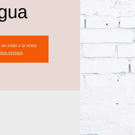
gua
 no están a la venta
tros eventos