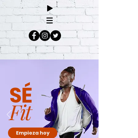
SÉ
Fit
Empieza hoy