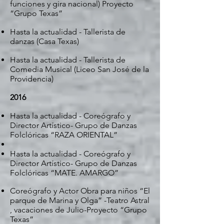
funciones y gira nacional) Proyecto
“Grupo Texas”
Hasta la actualidad - Tallerista de
danzas (Casa Texas)
Hasta la actualidad - Tallerista de
Comedia Musical (Liceo San José de la
Providencia)
2016
Hasta la actualidad - Coreógrafo y
Director Artístico- Grupo de Danzas
Folclóricas “RAZA ORIENTAL”
Hasta la actualidad - Coreógrafo y
Director Artístico- Grupo de
Danzas
Folclóricas “MATE. AMARGO”
Coreógrafo y Actor Obra para niños “El
parque de Marina y
Olga” -Teatro Astral
, vacaciones de Julio-Proyecto “Grupo
Texas”