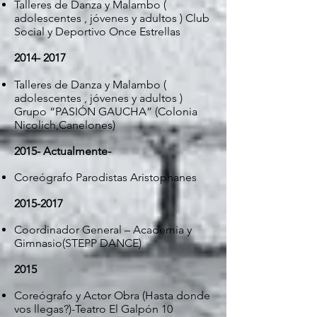
Talleres de Danza y Malambo (
adolescentes , jóvenes y adultos ) Club
Social y Deportivo Once Estrellas
2014- 2017
Talleres de Danza y Malambo (
adolescentes , jóvenes y adultos )
Grupo “PASIÓN GAUCHA” (Colonia
Nicolich,Canelones)
2015- Actualmente-
Coreógrafo Parodistas Aristophanes
2015-2017
Coordinador General – Academia y
Gimnasio(STEPP DANCE)
2015
Coreógrafo y Actor Obra (Hasta donde
vos llegas?)-Teatro El Galpón 10