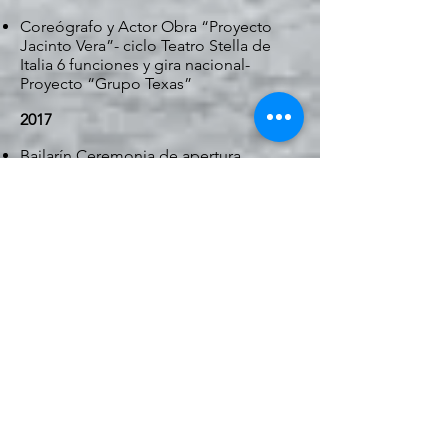
Coreógrafo y Actor Obra “Proyecto
Jacinto Vera”- ciclo Teatro
Stella de
Italia 6 funciones y gira nacional-
Proyecto “Grupo Texas”
2017
Bailarín Ceremonia de apertura
“52°Edision Festival de la
Doma y el
Gaucho Jesús María”- Córdoba,
Argentina- Proyecto
“Una visión” Ballet
Juan Saavedra-Córdoba, Argentina
Tallerista Comedia Musical “Colegio y
Liceo Divina
Providencia”
Coreógrafo y Actor Obra “Nuevos
Horizontes- Francisca
Rubatto”
Estreno-Teatro Stella de Italia- Gira por
Argentina con 10
funciones en Rosario,
Santa Fe y Buenos Aires
Tallerista de danza Escuela n°264 (Luis